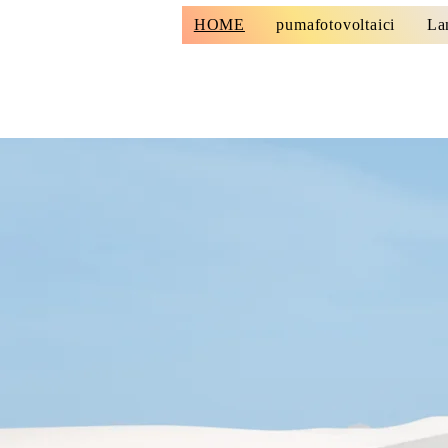
HOME
pumafotovoltaici
La