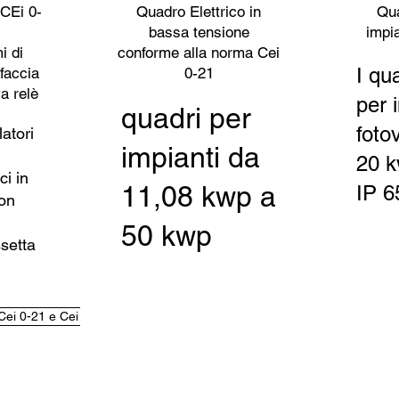
CEi 0-
Quadro Elettrico in
Qu
bassa tensione
impi
i di
conforme alla norma Cei
I qu
rfaccia
0-21
a relè
per 
quadri per
fotov
atori
impianti da
20 k
ci in
11,08 kwp a
IP 6
on
50 kwp
ssetta
 Cei 0-21 e Cei 0-16